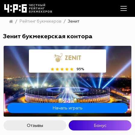
Рейтинг букмекеров
Зенит
Зенит букмекерская контора
95%
Начать играть
Отзывы
Бонус