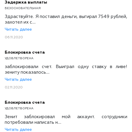
мобильных приложений являются:
Задержка выплаты
БЕЗОСНОВАТЕЛЬНАЯ
Возможность делать ставки в режиме
Здраствуйте. Я поставил деньги, выгирал 7549 рублей,
реального времени с смартфона или планшета
захотел их с....
Доступ к актуальной линии и коэффициентам
Читать далее
Просмотр истории ставок и финансовых
транзакций
06.11.2020
Удобная система пополнения счета и вывода
средств
Блокировка счета
Персональные уведомления о выигрышах,
УДОВЛЕТВОРЕНА
бонусах и других важных событиях
заблокировали счет. Выиграл одну ставку в ливе!
Быстрая техподдержка через онлайн-чат
зениту показалось....
И многое другое
Читать далее
Также в приложениях реализован "ударный"
02.11.2020
фукнционал для просмотра трансляций матчей прямо
со смартфона с возможностью делать ставки в режиме
live.
Блокировка счета
УДОВЛЕТВОРЕНА
В целом пользователи положительно оценивают
Зенит заблокировал мой аккаунт. сотрудники
мобильные приложения за удобство, стабильность
потребовали написать н....
работы и богатый функционал. Среди плюсов
отмечают высокую скорость, корректное отображение
Читать далее