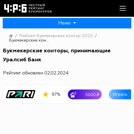
Меню
Рейтинг букмекерских контор 2025
Букмекерские конторы, принимающие Уралсиб Банк
Букмекерские конторы, принимающие
Уралсиб Банк
Рейтинг обновлен 02.02.2024
Играть
97%
5000 ₽