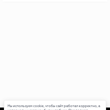
Мы используем cookie, чтобы сайт работал корректно, а