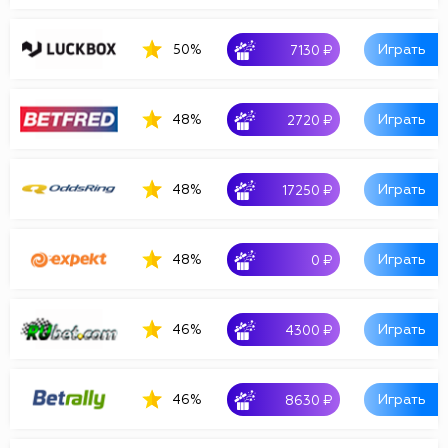
Играть
50%
7130 ₽
Играть
48%
2720 ₽
Играть
48%
17250 ₽
Играть
48%
0 ₽
Играть
46%
4300 ₽
Играть
46%
8630 ₽