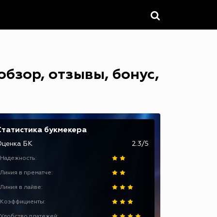
обзор, отзывы, бонус,
Статистика букмекера
Оценка БК
2.3/5
Надежность:
Линия в прематче:
Линия в лайве:
Коэффициенты:
Удобство платежей: