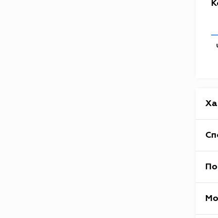
К
Ха
Надёж
Сп
П
Линия 
Р
Удобс
По
Ш
Бонусы
п
Компе
Мо
Ш
Вв
Вежли
э