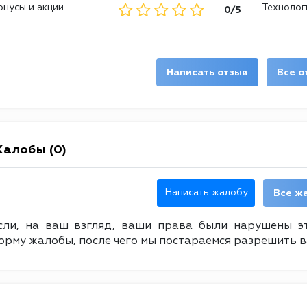
для каждого события). При этом бонусом можно проста
онусы и акции
Технолог
0/5
равила и условия акции:
Акция действует по 31.12.2020. Букмекер вправе изм
Игрокам с активным бонусом система автома
Написать отзыв
Все о
коэффициентом ниже 1,8.
Ставка вычитается из реального баланса, если его 
баланса.
Недействительные или отмененные ставки не будут
Несколько ставок, поставленных на один и тот же ре
Жалобы
(0)
ставки, размещенные на противоположных сторона
и того же события, считаются запрещенными и бон
ни с реальным, ни с бонусным балансом.
Написать жалобу
Все ж
Ставки на рынках НХЛ считаются запрещенными 
будут заблокированы системой.
сли, на ваш взгляд, ваши права были нарушены э
Ставки на рынки НБА, которые включают в себя: «
орму жалобы, после чего мы постараемся разрешить 
последних дня для зачета», «Команда с самым высок
считаются запрещенными для игроков с активным б
Бонус истекает в течение 25 дней.
Если игрок решит выйти из акции нажав кнопку 