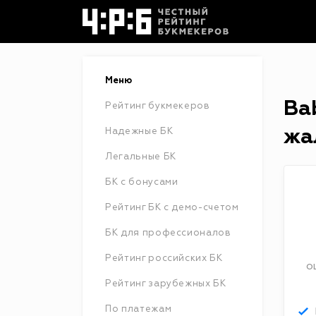
Меню
Ba
Рейтинг букмекеров
жа
Надежные БК
Легальные БК
БК с бонусами
Рейтинг БК с демо-счетом
БК для профессионалов
Рейтинг российских БК
О
Рейтинг зарубежных БК
По платежам