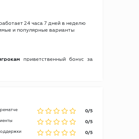
работает 24 часа 7 дней в неделю
имые и популярные варианты
игрокам
приветственный бонус за
/ £ (или эквивалент € в другой
ивалент € в другой валюте) с
ски зачислится на ваш счет сразу
прематче
0/5
иенты
0/5
и бонуса в
12-кратном размере
на
поддержки
0/5
рдинаров
- 1,8, для
экспрессов
- 1,8