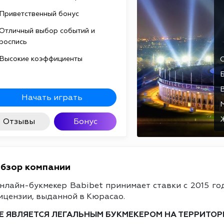
Приветственный бонус
Отличный выбор событий и
роспись
Высокие коэффициенты
Начать играть
Отзывы
Бонус
бзор компании
нлайн-букмекер Babibet принимает ставки с 2015 го
ицензии, выданной в Кюрасао.
Е ЯВЛЯЕТСЯ ЛЕГАЛЬНЫМ БУКМЕКЕРОМ НА ТЕРРИТОР