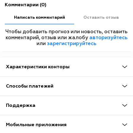
Шаг 1:
На сайте букмекерской конторы необходимо
Комментарии
(0)
нажать жёлтую кнопку «
Регистрация
» в правом
верхнем углу. Откроется
форма
регистрации –
переходим к следующему шагу.
Написать комментарий
Оставить отзыв
Шаг 2:
.
Заполняем форму
, указав номер телефона,
Чтобы добавить прогноз или новость, оставить
пароль и электронную почту. После
комментарий, отзыв или жалобу
авторизуйтесь
этого
соглашаемся с правилами
, подтверждаем
или
зарегистрируйтесь
достижение совершеннолетия и кликаем «
Далее
».
Затем на телефон придёт
сообщение
об успешной
регистрации. Для
авторизации
на сайте необходимо
ввести номер телефона и пароль.
Характеристики конторы
Важно
: указывайте
реальный номер
мобильного
телефона. При этом, если у вас уже
3/5
Надёжность
есть
идентифицированный кошелек
QIWI, вводите
Способы платежей
тот номер, на который зарегистрирован кошелек в
3/5
Линия в лайве
платежной системе. В дальнейшем достаточно
3/5
Удобство платежей
проблематично изменить номер телефона.
Поддержка
0/5
Бонусы и акции
Шаг 3:
Регистрация на сайте завершена..
3/5
Линия в прематче
3.0 /5
Компетентность
Ввод/вывод средств
Мобильные приложения
Ввод
3/5
Коэффициенты
3.0 /5
Вежливость
Сумма минимальной ставки на БК Joycasino Sport