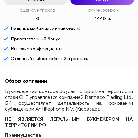
ОЦЕНКА ИГРОКОВ
СУММА БОНУСА
0
1440 р.
Наличие мобильных приложений
Приветственный бонус
Высокие коэффициенты
Отличный выбор событий и роспись
Обзор компании
Букмекерская контора Joycasino Sport на территории
стран СНГ управляется компанией Darmaco Trading Ltd..
БК осуществляет деятельность на основании
сублицензии Antillephone N.V. (Кюрасао).
НЕ ЯВЛЯЕТСЯ ЛЕГАЛЬНЫМ БУКМЕКЕРОМ НА
ТЕРРИТОРИИ РФ
Преимущества: