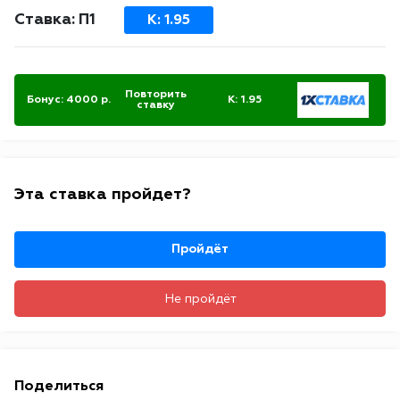
Ставка: П1
К: 1.95
Повторить
Бонус:
4000
р.
К: 1.95
ставку
Эта ставка пройдет?
Пройдёт
Не пройдёт
Поделиться