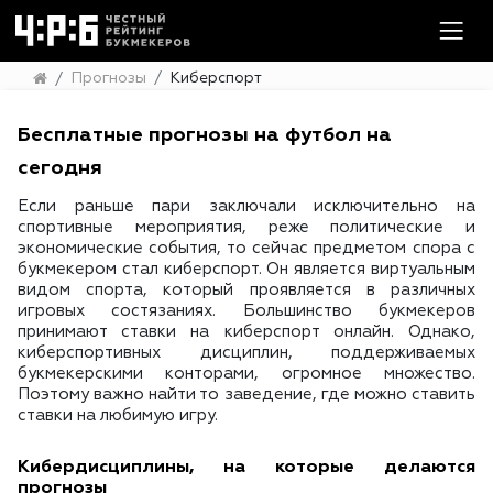
Прогнозы
Киберспорт
Бесплатные прогнозы на футбол на
сегодня
Если раньше пари заключали исключительно на
спортивные мероприятия, реже политические и
экономические события, то сейчас предметом спора с
букмекером стал киберспорт. Он является виртуальным
видом спорта, который проявляется в различных
игровых состязаниях. Большинство букмекеров
принимают ставки на киберспорт онлайн. Однако,
киберспортивных дисциплин, поддерживаемых
букмекерскими конторами, огромное множество.
Поэтому важно найти то заведение, где можно ставить
ставки на любимую игру.
Кибердисциплины, на которые делаются
прогнозы