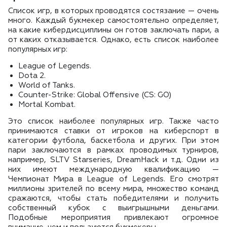
Список игр, в которых проводятся состязание — очень
много. Каждый букмекер самостоятельно определяет,
на какие кибердисциплины он готов заключать пари, а
от каких отказывается. Однако, есть список наиболее
популярных игр:
League of Legends.
Dota 2.
World of Tanks.
Counter-Strike: Global Offensive (CS: GO)
Mortal Kombat.
Это список наиболее популярных игр. Также часто
принимаются ставки от игроков на киберспорт в
категории футбола, баскетбола и других. При этом
пари заключаются в рамках проводимых турниров,
например, SLTV Starseries, DreamHack и т.д. Одни из
них имеют международную квалификацию —
Чемпионат Мира в League of Legends. Его смотрят
миллионы зрителей по всему мира, множество команд
сражаются, чтобы стать победителями и получить
собственный кубок с выигрышными деньгами.
Подобные мероприятия привлекают огромное