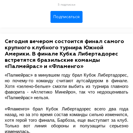
5 подписки
Подписаться
Сегодня вечером состоится финал самого
крупного клубного турнира Южной
Америки. В финале Кубка Либертадорес
встретятся бразильские команды
«Палмейрас» и «Фламенго»
«Палмейрас» в минувшем году брал Кубок Либертадорес,
но почему-то команду считают аутсайдером в финале.
Хотя «зелено-белые» смогли выбить из турнира главного
фаворита -
«
Атлетико Минейро
»
, так что недооценивать
«Палмейрас» нельзя.
«Фламенго» брал Кубок Либертадорес всего два года
назад, но за это время состав команды сильно изменился,
хотя герой того финала, Барбоза, еще выступает за клуб.
Только вот линия обороны и полузащиты серьезно
изменилась.