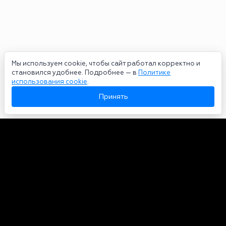
Мы используем cookie, чтобы сайт работал корректно и
становился удобнее. Подробнее — в
Политике
использования cookie
.
Принять
Авторы
О нас
Архив
Сетевое издание bookmakers-rank.ru 2026. Зарегистрирован
федеральной службой по надзору в сфере связи, информационных
технологий и массовых коммуникаций. Реестровая запись от
29.06.2020 серия ЭЛ № ФС 77-78568. Учредитель Курицин Андрей
Александрович. Главный редактор – Курицин Андрей Александрович.
Запрещено для детей. Адрес электронной почты:
partners@bookmakers-rank.ru
, телефон редакции +7 (980) 683-96-60.
Все права на любые материалы, опубликованные на сайте, защищены в
соответствии с российским и международным законодательством об
интеллектуальной собственности. Любое использование текстовых,
фото, аудио и видеоматериалов возможно только с согласия