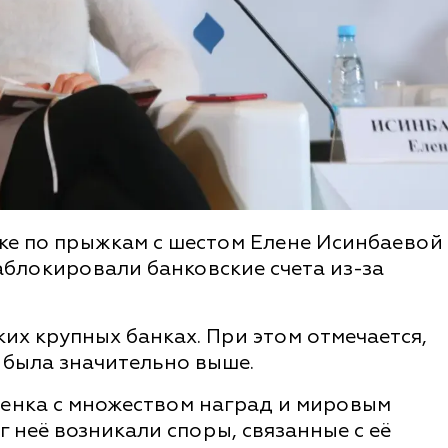
е по прыжкам с шестом Елене Исинбаевой
аблокировали банковские счета из-за
ких крупных банках. При этом отмечается,
 была значительно выше.
енка с множеством наград и мировым
 неё возникали споры, связанные с её