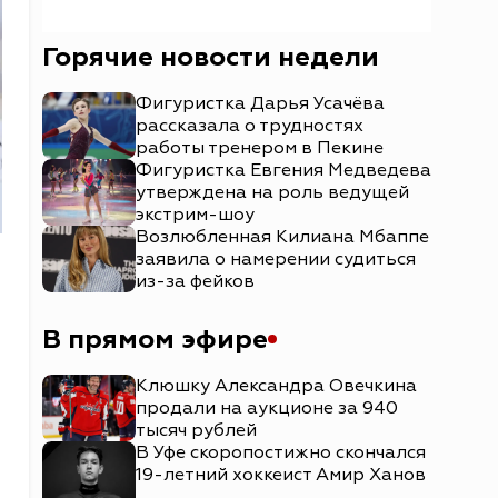
Горячие новости недели
Фигуристка Дарья Усачёва
рассказала о трудностях
работы тренером в Пекине
Фигуристка Евгения Медведева
утверждена на роль ведущей
экстрим-шоу
Возлюбленная Килиана Мбаппе
заявила о намерении судиться
из-за фейков
В прямом эфире
Клюшку Александра Овечкина
продали на аукционе за 940
тысяч рублей
В Уфе скоропостижно скончался
19-летний хоккеист Амир Ханов