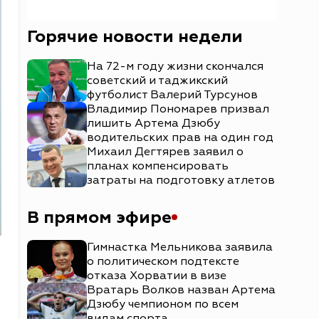
Горячие новости недели
На 72-м году жизни скончался
советский и таджикский
футболист Валерий Турсунов
Владимир Пономарев призвал
лишить Артема Дзюбу
водительских прав на один год
Михаил Дегтярев заявил о
планах компенсировать
затраты на подготовку атлетов
В прямом эфире
Гимнастка Мельникова заявила
о политическом подтексте
отказа Хорватии в визе
Вратарь Волков назван Артема
Дзюбу чемпионом по всем
видам спорта