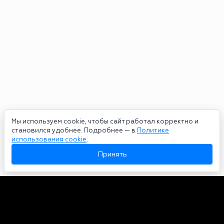
Мы используем cookie, чтобы сайт работал корректно и
становился удобнее. Подробнее — в
Политике
использования cookie
.
Принять
Авторы
О нас
Архив
Сетевое издание bookmakers-rank.ru 2026. Зарегистрирован
федеральной службой по надзору в сфере связи, информационных