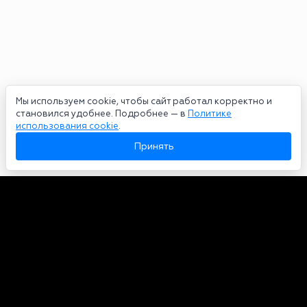
Мы используем cookie, чтобы сайт работал корректно и
становился удобнее. Подробнее — в
Политике
использования cookie
.
Принять
Авторы
О нас
Архив
Сетевое издание bookmakers-rank.ru 2026. Зарегистрирован
федеральной службой по надзору в сфере связи, информационных
технологий и массовых коммуникаций. Реестровая запись от
29.06.2020 серия ЭЛ № ФС 77-78568. Учредитель Курицин Андрей
Александрович. Главный редактор – Курицин Андрей Александрович.
Запрещено для детей. Адрес электронной почты:
partners@bookmakers-rank.ru
, телефон редакции +7 (980) 683-96-60.
Все права на любые материалы, опубликованные на сайте, защищены в
соответствии с российским и международным законодательством об
интеллектуальной собственности. Любое использование текстовых,