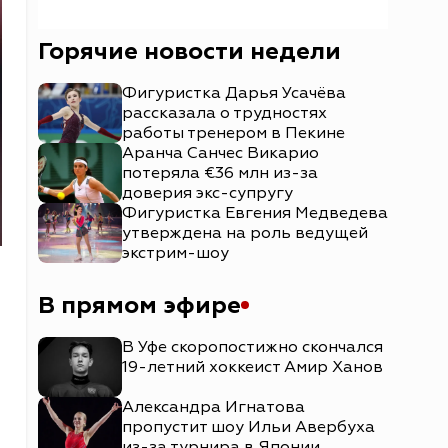
Горячие новости недели
Фигуристка Дарья Усачёва
рассказала о трудностях
работы тренером в Пекине
Аранча Санчес Викарио
потеряла €36 млн из-за
доверия экс-супругу
Фигуристка Евгения Медведева
утверждена на роль ведущей
экстрим-шоу
В прямом эфире
В Уфе скоропостижно скончался
19-летний хоккеист Амир Ханов
Александра Игнатова
пропустит шоу Ильи Авербуха
из-за турнира в Японии