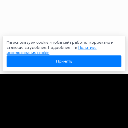
Мы используем cookie, чтобы сайт работал корректно и
становился удобнее. Подробнее — в
Политике
использования cookie
.
Принять
Авторы
О нас
Архив
Сетевое издание bookmakers-rank.ru 2026. Зарегистрирован
федеральной службой по надзору в сфере связи, информационных
технологий и массовых коммуникаций. Реестровая запись от
29.06.2020 серия ЭЛ № ФС 77-78568. Учредитель Курицин Андрей
Александрович. Главный редактор – Курицин Андрей Александрович.
Запрещено для детей. Адрес электронной почты:
partners@bookmakers-rank.ru
, телефон редакции +7 (980) 683-96-60.
Все права на любые материалы, опубликованные на сайте, защищены в
соответствии с российским и международным законодательством об
интеллектуальной собственности. Любое использование текстовых,