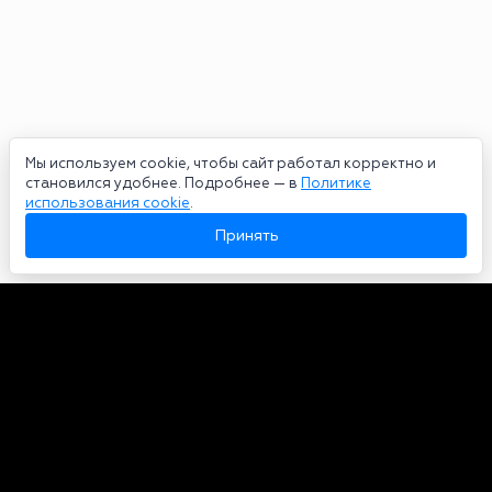
Мы используем cookie, чтобы сайт работал корректно и
становился удобнее. Подробнее — в
Политике
использования cookie
.
Принять
Авторы
О нас
Архив
Сетевое издание bookmakers-rank.ru 2026. Зарегистрирован
федеральной службой по надзору в сфере связи, информационных
технологий и массовых коммуникаций. Реестровая запись от
29.06.2020 серия ЭЛ № ФС 77-78568. Учредитель Курицин Андрей
Александрович. Главный редактор – Курицин Андрей Александрович.
Запрещено для детей. Адрес электронной почты:
partners@bookmakers-rank.ru
, телефон редакции +7 (980) 683-96-60.
Все права на любые материалы, опубликованные на сайте, защищены в
соответствии с российским и международным законодательством об
интеллектуальной собственности. Любое использование текстовых,