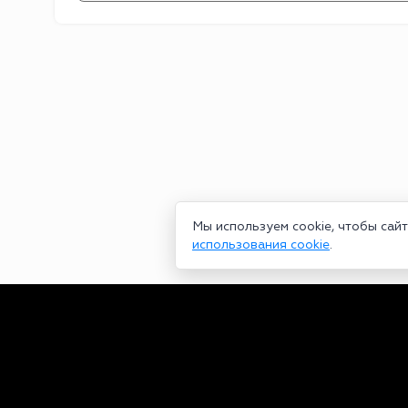
Мы используем cookie, чтобы сай
использования cookie
.
Сетевое издание bookmakers-rank.ru 2026. Зарегистрирован ф
29.06.2020 серия ЭЛ № ФС 77-78568. Учредитель Курицин Анд
partners@bookmakers-rank.ru
, телефон редакции +7 (980) 68
законодательством об интеллектуальной собственности. Любое
Персональные данные (ФЗ 152). При полном или частичном исп