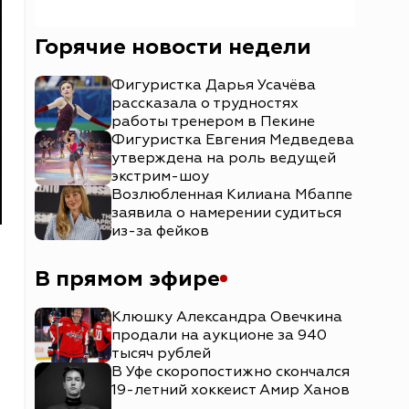
Горячие новости недели
Фигуристка Дарья Усачёва
рассказала о трудностях
работы тренером в Пекине
Фигуристка Евгения Медведева
утверждена на роль ведущей
экстрим-шоу
Возлюбленная Килиана Мбаппе
заявила о намерении судиться
из-за фейков
В прямом эфире
Клюшку Александра Овечкина
продали на аукционе за 940
тысяч рублей
В Уфе скоропостижно скончался
19-летний хоккеист Амир Ханов