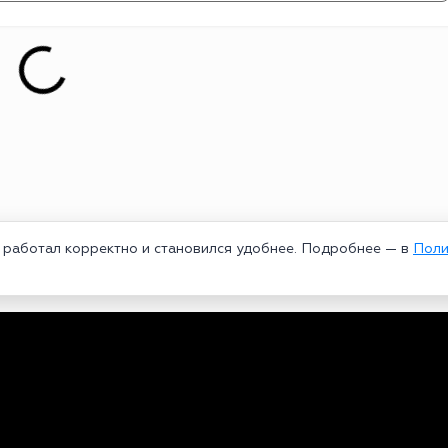
т работал корректно и становился удобнее. Подробнее — в
Поли
едеральной службой по надзору в сфере связи, информационных техноло
рей Александрович. Главный редактор – Курицин Андрей Александрович.
3-96-60. Все права на любые материалы, опубликованные на сайте, защи
 использование текстовых, фото, аудио и видеоматериалов возможно тол
ользовании материалов bookmakers-rank.ru активная индексируемая гипер