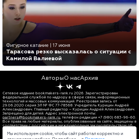
Фигурное катание
|
17 июня
Тарасова резко высказалась о ситуации с
Камилой Валиевой
Авторы
О нас
Архив
Сетевое издание bookmakers-rank.ru 2026. Зарегистрирован
федеральной службой по надзору в сфере связи, информационных
технологий и массовых коммуникаций. Реестровая запись от
29.06.2020 серия ЭЛ № ФС 77-78568. Учредитель Курицин Андрей
Александрович. Главный редактор – Курицин Андрей Александрович.
Запрещено для детей. Адрес электронной почты:
partners@bookmakers-rank.ru
, телефон редакции +7 (980) 683-96-60.
Все права на любые материалы, опубликованные на сайте, защищены в
соответствии с российским и международным законодательством об
интеллектуальной собственности. Любое использование текстовых,
фото, аудио и видеоматериалов возможно только с согласия
Мы используем cookie, чтобы сайт работал корректно и
правообладателя (bookmakers-rank.ru). Персональные данные (ФЗ