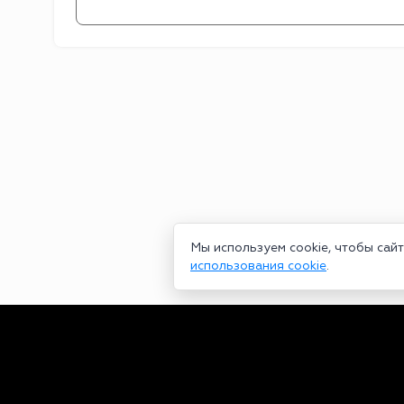
Мы используем cookie, чтобы сай
использования cookie
.
Сетевое издание bookmakers-rank.ru 2026. Зарегистрирован ф
29.06.2020 серия ЭЛ № ФС 77-78568. Учредитель Курицин Анд
partners@bookmakers-rank.ru
, телефон редакции +7 (980) 68