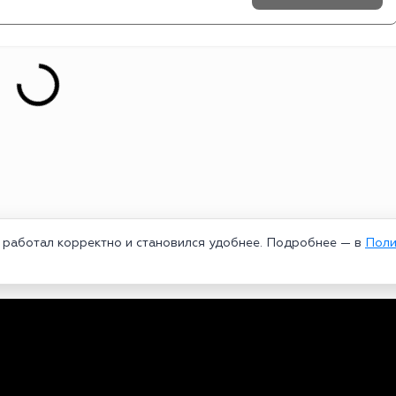
т работал корректно и становился удобнее. Подробнее — в
Поли
едеральной службой по надзору в сфере связи, информационных техноло
рей Александрович. Главный редактор – Курицин Андрей Александрович.
3-96-60. Все права на любые материалы, опубликованные на сайте, защи