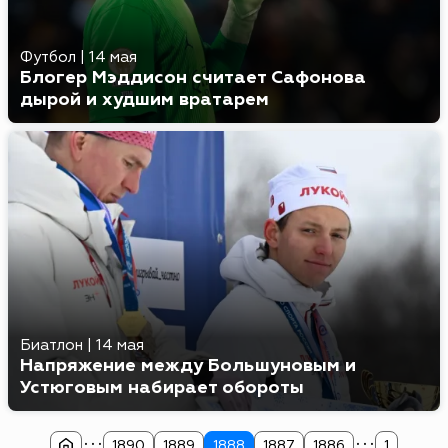
Футбол
|
14 мая
Блогер Мэддисон считает Сафонова
дырой и худшим вратарем
Биатлон
|
14 мая
Напряжение между Большуновым и
Устюговым набирает обороты
...
...
1890
1889
1888
1887
1886
1