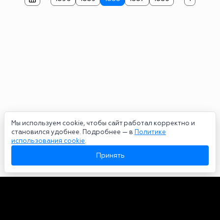
Мы используем cookie, чтобы сайт работал корректно и
становился удобнее. Подробнее — в
Политике
использования cookie
.
Принять
Авторы
О нас
Архив
Сетевое издание bookmakers-rank.ru 2026. Зарегистрирован
федеральной службой по надзору в сфере связи, информационных