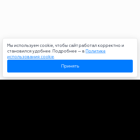
Мы используем cookie, чтобы сайт работал корректно и
становился удобнее. Подробнее — в
Политике
использования cookie
.
Принять
Авторы
О нас
Архив
Сетевое издание bookmakers-rank.ru 2026. Зарегистрирован
федеральной службой по надзору в сфере связи, информационных
технологий и массовых коммуникаций. Реестровая запись от
29.06.2020 серия ЭЛ № ФС 77-78568. Учредитель Курицин Андрей
Александрович. Главный редактор – Курицин Андрей Александрович.
Запрещено для детей. Адрес электронной почты:
partners@bookmakers-rank.ru
, телефон редакции +7 (980) 683-96-60.
Все права на любые материалы, опубликованные на сайте, защищены в
соответствии с российским и международным законодательством об
интеллектуальной собственности. Любое использование текстовых,