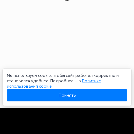
Мы используем cookie, чтобы сайт работал корректно и
становился удобнее. Подробнее — в
Политике
использования cookie
.
Принять
Авторы
О нас
Архив
Сетевое издание bookmakers-rank.ru 2026. Зарегистрирован
федеральной службой по надзору в сфере связи, информационных