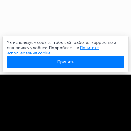
Мы используем cookie, чтобы сайт работал корректно и
становился удобнее. Подробнее — в
Политике
использования cookie
.
Принять
Авторы
О нас
Архив
Сетевое издание bookmakers-rank.ru 2026. Зарегистрирован
федеральной службой по надзору в сфере связи, информационных
технологий и массовых коммуникаций. Реестровая запись от
29.06.2020 серия ЭЛ № ФС 77-78568. Учредитель Курицин Андрей
Александрович. Главный редактор – Курицин Андрей Александрович.
Запрещено для детей. Адрес электронной почты:
partners@bookmakers-rank.ru
, телефон редакции +7 (980) 683-96-60.
Все права на любые материалы, опубликованные на сайте, защищены в
соответствии с российским и международным законодательством об
интеллектуальной собственности. Любое использование текстовых,