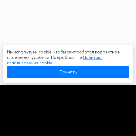
Мы используем cookie, чтобы сайт работал корректно и
становился удобнее. Подробнее — в
Политике
использования cookie
.
Принять
Авторы
О нас
Архив
Сетевое издание bookmakers-rank.ru 2026. Зарегистрирован
федеральной службой по надзору в сфере связи, информационных
технологий и массовых коммуникаций. Реестровая запись от
29.06.2020 серия ЭЛ № ФС 77-78568. Учредитель Курицин Андрей
Александрович. Главный редактор – Курицин Андрей Александрович.
Запрещено для детей. Адрес электронной почты:
partners@bookmakers-rank.ru
, телефон редакции +7 (980) 683-96-60.
Все права на любые материалы, опубликованные на сайте, защищены в