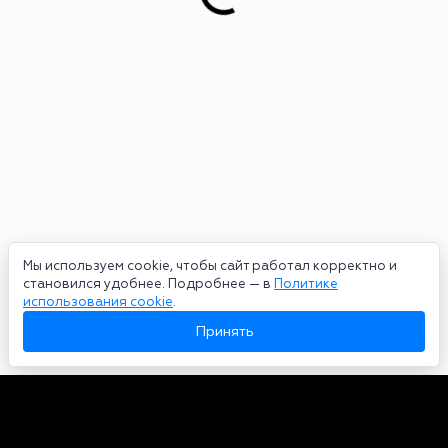
Мы используем cookie, чтобы сайт работал корректно и
становился удобнее. Подробнее — в
Политике
использования cookie
.
Принять
Авторы
О нас
Архив
Сетевое издание bookmakers-rank.ru 2026. Зарегистрирован