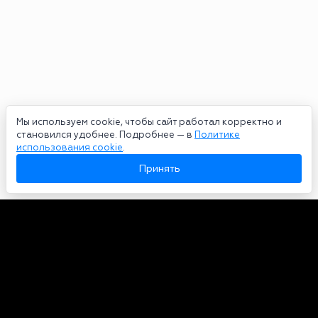
Мы используем cookie, чтобы сайт работал корректно и
становился удобнее. Подробнее — в
Политике
использования cookie
.
Принять
Авторы
О нас
Архив
Сетевое издание bookmakers-rank.ru 2026. Зарегистрирован
федеральной службой по надзору в сфере связи, информационных
технологий и массовых коммуникаций. Реестровая запись от
29.06.2020 серия ЭЛ № ФС 77-78568. Учредитель Курицин Андрей
Александрович. Главный редактор – Курицин Андрей Александрович.
Запрещено для детей. Адрес электронной почты:
partners@bookmakers-rank.ru
, телефон редакции +7 (980) 683-96-60.
Все права на любые материалы, опубликованные на сайте, защищены в