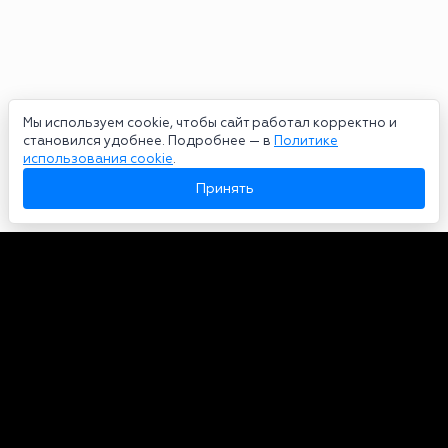
Мы используем cookie, чтобы сайт работал корректно и
становился удобнее. Подробнее — в
Политике
использования cookie
.
Принять
Авторы
О нас
Архив
Сетевое издание bookmakers-rank.ru 2026. Зарегистрирован
федеральной службой по надзору в сфере связи, информационных
технологий и массовых коммуникаций. Реестровая запись от
29.06.2020 серия ЭЛ № ФС 77-78568. Учредитель Курицин Андрей
Александрович. Главный редактор – Курицин Андрей Александрович.
Запрещено для детей. Адрес электронной почты:
partners@bookmakers-rank.ru
, телефон редакции +7 (980) 683-96-60.
Все права на любые материалы, опубликованные на сайте, защищены в
соответствии с российским и международным законодательством об
интеллектуальной собственности. Любое использование текстовых,
фото, аудио и видеоматериалов возможно только с согласия
правообладателя (bookmakers-rank.ru). Персональные данные (ФЗ