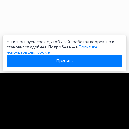
Мы используем cookie, чтобы сайт работал корректно и
становился удобнее. Подробнее — в
Политике
использования cookie
.
Принять
Авторы
О нас
Архив
Сетевое издание bookmakers-rank.ru 2026. Зарегистрирован
федеральной службой по надзору в сфере связи, информационных
технологий и массовых коммуникаций. Реестровая запись от
29.06.2020 серия ЭЛ № ФС 77-78568. Учредитель Курицин Андрей
Александрович. Главный редактор – Курицин Андрей Александрович.
Запрещено для детей. Адрес электронной почты:
partners@bookmakers-rank.ru
, телефон редакции +7 (980) 683-96-60.
Все права на любые материалы, опубликованные на сайте, защищены в
соответствии с российским и международным законодательством об
интеллектуальной собственности. Любое использование текстовых,