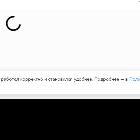
т работал корректно и становился удобнее. Подробнее — в
Поли
едеральной службой по надзору в сфере связи, информационных техноло
рей Александрович. Главный редактор – Курицин Андрей Александрович.
3-96-60. Все права на любые материалы, опубликованные на сайте, защи
 использование текстовых, фото, аудио и видеоматериалов возможно тол