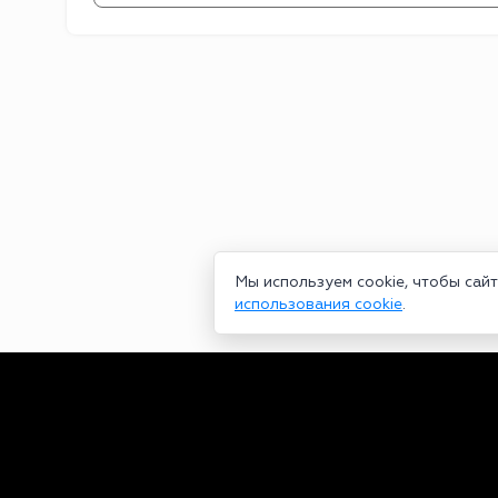
Мы используем cookie, чтобы сай
использования cookie
.
Сетевое издание bookmakers-rank.ru 2026. Зарегистрирован ф
29.06.2020 серия ЭЛ № ФС 77-78568. Учредитель Курицин Анд
partners@bookmakers-rank.ru
, телефон редакции +7 (980) 68
законодательством об интеллектуальной собственности. Любое