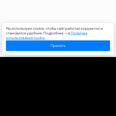
Мы используем cookie, чтобы сайт работал корректно и
становился удобнее. Подробнее — в
Политике
использования cookie
.
Принять
Авторы
О нас
Архив
Сетевое издание bookmakers-rank.ru 2026. Зарегистрирован
федеральной службой по надзору в сфере связи, информационных
технологий и массовых коммуникаций. Реестровая запись от
29.06.2020 серия ЭЛ № ФС 77-78568. Учредитель Курицин Андрей
Александрович. Главный редактор – Курицин Андрей Александрович.
Запрещено для детей. Адрес электронной почты:
partners@bookmakers-rank.ru
, телефон редакции +7 (980) 683-96-60.
Все права на любые материалы, опубликованные на сайте, защищены в
соответствии с российским и международным законодательством об
интеллектуальной собственности. Любое использование текстовых,
фото, аудио и видеоматериалов возможно только с согласия
правообладателя (bookmakers-rank.ru). Персональные данные (ФЗ