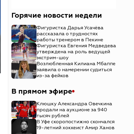
Горячие новости недели
Фигуристка Дарья Усачёва
рассказала о трудностях
работы тренером в Пекине
Фигуристка Евгения Медведева
утверждена на роль ведущей
экстрим-шоу
Возлюбленная Килиана Мбаппе
заявила о намерении судиться
из-за фейков
В прямом эфире
Клюшку Александра Овечкина
продали на аукционе за 940
тысяч рублей
В Уфе скоропостижно скончался
19-летний хоккеист Амир Ханов