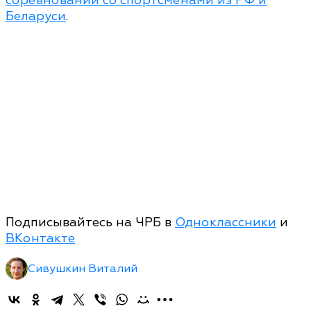
соревнований со спортсменами из РФ и
Беларуси
.
Подписывайтесь на ЧРБ в
Одноклассники
и
ВКонтакте
Сивушкин Виталий