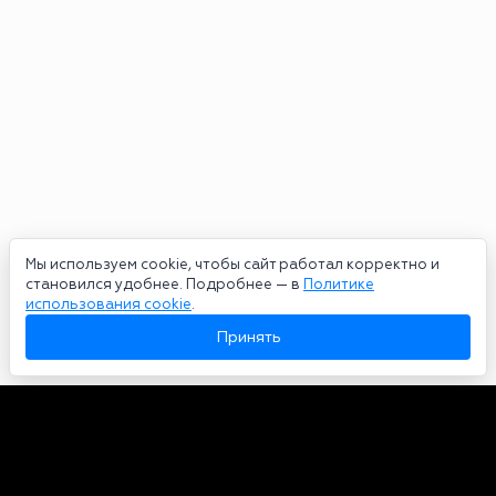
Мы используем cookie, чтобы сайт работал корректно и
становился удобнее. Подробнее — в
Политике
использования cookie
.
Принять
Авторы
О нас
Архив
Сетевое издание bookmakers-rank.ru 2026. Зарегистрирован
федеральной службой по надзору в сфере связи, информационных
технологий и массовых коммуникаций. Реестровая запись от