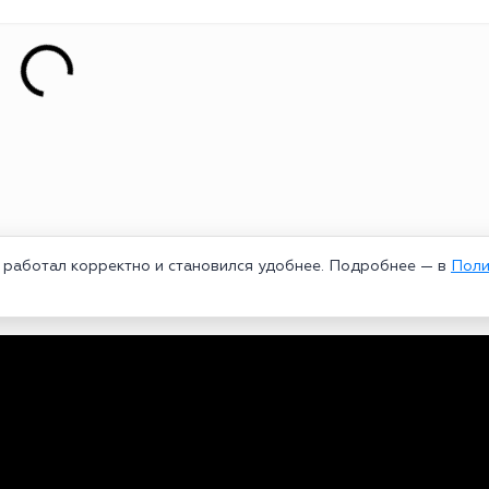
т работал корректно и становился удобнее. Подробнее — в
Поли
едеральной службой по надзору в сфере связи, информационных техноло
рей Александрович. Главный редактор – Курицин Андрей Александрович.
3-96-60. Все права на любые материалы, опубликованные на сайте, защи
 использование текстовых, фото, аудио и видеоматериалов возможно тол
ользовании материалов bookmakers-rank.ru активная индексируемая гипер