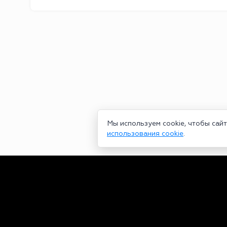
Мы используем cookie, чтобы сай
использования cookie
.
Сетевое издание bookmakers-rank.ru 2026. Зарегистрирован ф
29.06.2020 серия ЭЛ № ФС 77-78568. Учредитель Курицин Анд
partners@bookmakers-rank.ru
, телефон редакции +7 (980) 68
законодательством об интеллектуальной собственности. Любое
Персональные данные (ФЗ 152). При полном или частичном исп