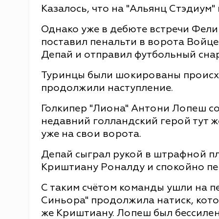
Казалось, что на "Альянц Стэдиум" 
Однако уже в дебюте встречи Фели
поставил пенальти в ворота Войце
Депай и отправил футбольный снаря
Туринцы были шокированы происхо
продолжили наступление.
Голкипер "Лиона" Антони Лопеш с
недавний голландский герой тут же
уже на свои ворота.
Депай сыграл рукой в штрафной п
Криштиану Роналду и спокойно пер
С таким счётом команды ушли на п
Синьора" продолжила натиск, кот
же Криштиану. Лопеш был бессилен -