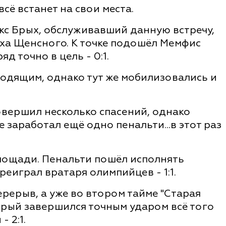
всё встанет на свои места.
кс Брых, обслуживавший данную встречу,
ха Щенсного. К точке подошёл Мемфис
д точно в цель - 0:1.
дящим, однако тут же мобилизовались и
овершил несколько спасений, однако
 заработал ещё одно пенальти...в этот раз
лощади. Пенальти пошёл исполнять
еиграл вратаря олимпийцев - 1:1.
ерерыв, а уже во втором тайме "Старая
орый завершился точным ударом всё того
 2:1.