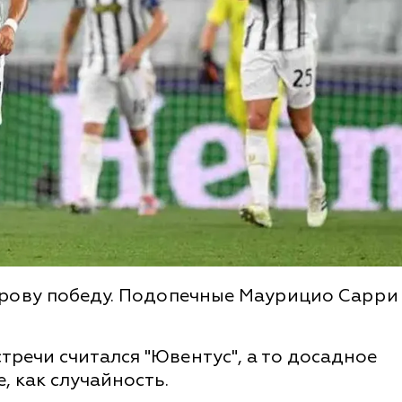
рову победу. Подопечные Маурицио Сарри
тречи считался "Ювентус", а то досадное
, как случайность.