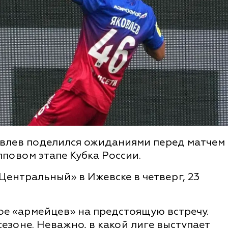
лев поделился ожиданиями перед матчем
пповом этапе Кубка России.
Центральный» в Ижевске в четверг, 23
ое «армейцев» на предстоящую встречу.
сезоне. Неважно, в какой лиге выступает