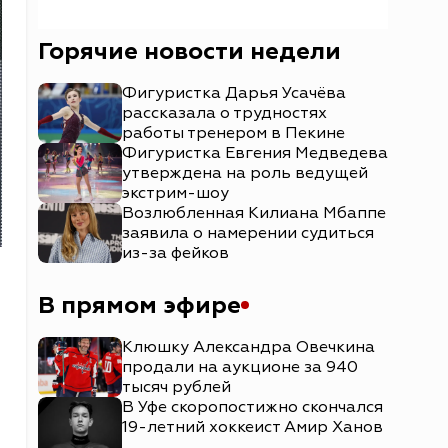
Горячие новости недели
Фигуристка Дарья Усачёва
рассказала о трудностях
работы тренером в Пекине
Фигуристка Евгения Медведева
утверждена на роль ведущей
экстрим-шоу
Возлюбленная Килиана Мбаппе
заявила о намерении судиться
из-за фейков
В прямом эфире
Клюшку Александра Овечкина
продали на аукционе за 940
тысяч рублей
В Уфе скоропостижно скончался
19-летний хоккеист Амир Ханов