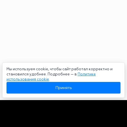
Мы используем cookie, чтобы сайт работал корректно и
становился удобнее. Подробнее — в
Политике
использования cookie
.
Принять
Авторы
О нас
Архив
Сетевое издание bookmakers-rank.ru 2026. Зарегистрирован
федеральной службой по надзору в сфере связи, информационных