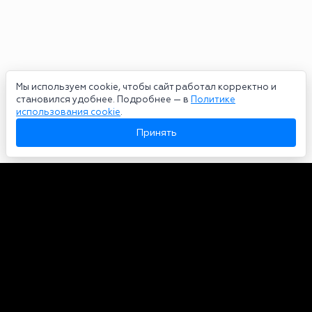
Мы используем cookie, чтобы сайт работал корректно и
становился удобнее. Подробнее — в
Политике
использования cookie
.
Принять
Авторы
О нас
Архив
Сетевое издание bookmakers-rank.ru 2026. Зарегистрирован
федеральной службой по надзору в сфере связи, информационных
технологий и массовых коммуникаций. Реестровая запись от
29.06.2020 серия ЭЛ № ФС 77-78568. Учредитель Курицин Андрей
Александрович. Главный редактор – Курицин Андрей Александрович.
Запрещено для детей. Адрес электронной почты:
partners@bookmakers-rank.ru
, телефон редакции +7 (980) 683-96-60.
Все права на любые материалы, опубликованные на сайте, защищены в
соответствии с российским и международным законодательством об
интеллектуальной собственности. Любое использование текстовых,
фото, аудио и видеоматериалов возможно только с согласия