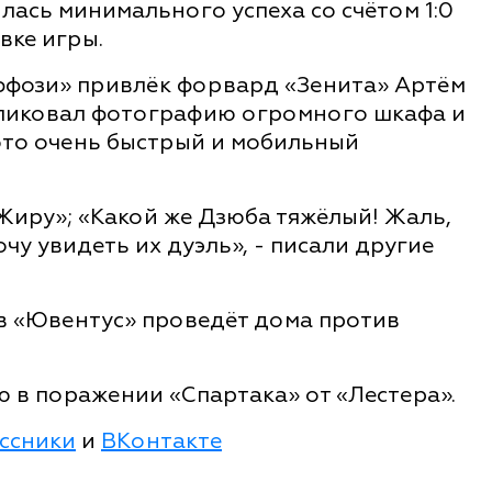
ась минимального успеха со счётом 1:0
вке игры.
ффози» привлёк форвард «Зенита» Артём
бликовал фотографию огромного шкафа и
ото очень быстрый и мобильный
Жиру»; «Какой же Дзюба тяжёлый! Жаль,
очу увидеть их дуэль», - писали другие
 «Ювентус» проведёт дома против
 в поражении «Спартака» от «Лестера».
ссники
и
ВКонтакте