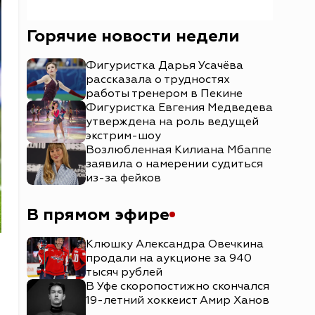
Горячие новости недели
Фигуристка Дарья Усачёва
рассказала о трудностях
работы тренером в Пекине
Фигуристка Евгения Медведева
утверждена на роль ведущей
экстрим-шоу
Возлюбленная Килиана Мбаппе
заявила о намерении судиться
из-за фейков
В прямом эфире
Клюшку Александра Овечкина
продали на аукционе за 940
тысяч рублей
В Уфе скоропостижно скончался
19-летний хоккеист Амир Ханов