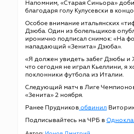
Напомним, «Старая Синьора» добил
благодаря голу Кулусевски в концо
Особое внимание итальянских «ти
Дзюба. Один из болельщиков опу
иронично подписал снимок: «На ф
нападающий «Зенита» Дзюба».
«Я должен увидеть забег Дзюбы и 
что сегодня не играл Кьеллини, я х
поклонники футбола из Италии.
Следующий матч в Лиге Чемпионов
«Зенита» 2 ноября.
Ранее Прудников
обвинил
Виторию
Подписывайтесь на ЧРБ в
Однокла
Автор:
Ионов Дмитрий