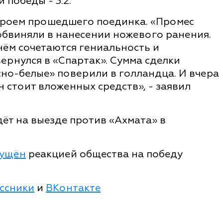
победы - 3:2.
ероем прошедшего поединка. «Промес
 обвиняли в нанесении ножевого ранения.
 нём сочетаются гениальность и
вернулся в «Спартак». Сумма сделки
сно-белые» поверили в голландца. И вчера
н стоит вложенных средств», - заявил
ёт на выезде против «Ахмата» в
мущён
реакцией общества на победу
ссники
и
ВКонтакте