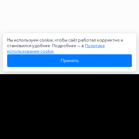
Мы используем cookie, чтобы сайт работал корректно и
становился удобнее. Подробнее — в
Политике
использования cookie
.
Принять
Авторы
О нас
Архив
Сетевое издание bookmakers-rank.ru 2026. Зарегистрирован
федеральной службой по надзору в сфере связи, информационных
технологий и массовых коммуникаций. Реестровая запись от
29.06.2020 серия ЭЛ № ФС 77-78568. Учредитель Курицин Андрей
Александрович. Главный редактор – Курицин Андрей Александрович.
Запрещено для детей. Адрес электронной почты:
partners@bookmakers-rank.ru
, телефон редакции +7 (980) 683-96-60.
Все права на любые материалы, опубликованные на сайте, защищены в
соответствии с российским и международным законодательством об
интеллектуальной собственности. Любое использование текстовых,
фото, аудио и видеоматериалов возможно только с согласия