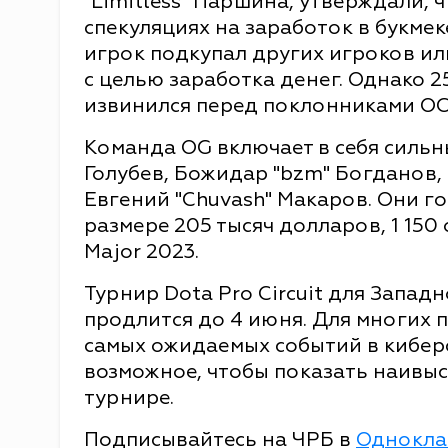
"Limitless" Паршина, утверждали, ч
спекуляциях на заработок в букмек
игрок подкупал других игроков ил
с целью заработка денег. Однако 25
извинился перед поклонниками OG
Команда OG включает в себя сильны
Голубев, Божидар "bzm" Богданов, 
Евгений "Chuvash" Макаров. Они г
размере 205 тысяч долларов, 1 150 
Major 2023.
Турнир Dota Pro Circuit для Запа
продлится до 4 июня. Для многих п
самых ожидаемых событий в кибер
возможное, чтобы показать наивы
турнире.
Подписывайтесь на ЧРБ в
Однокла