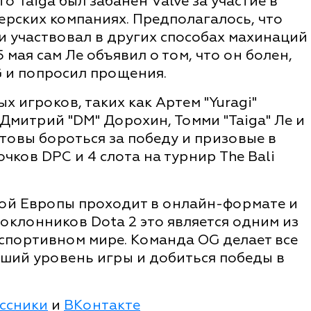
то Taiga был забанен Valve за участие в
ерских компаниях. Предполагалось, что
и участвовал в других способах махинаций
 мая сам Ле объявил о том, что он болен,
 и попросил прощения.
х игроков, таких как Артем "Yuragi"
Дмитрий "DM" Дорохин, Томми "Taiga" Ле и
отовы бороться за победу и призовые в
очков DPC и 4 слота на турнир The Bali
дной Европы проходит в онлайн-формате и
оклонников Dota 2 это является одним из
спортивном мире. Команда OG делает все
сший уровень игры и добиться победы в
ссники
и
ВКонтакте