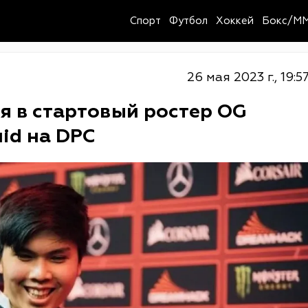
Спорт
Футбол
Хоккей
Бокс/M
26 мая 2023 г., 19:5
ся в стартовый ростер OG
uid на DPC