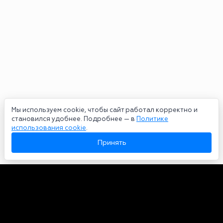
Мы используем cookie, чтобы сайт работал корректно и
становился удобнее. Подробнее — в
Политике
использования cookie
.
Принять
Авторы
О нас
Архив
Сетевое издание bookmakers-rank.ru 2026. Зарегистрирован
федеральной службой по надзору в сфере связи, информационных
технологий и массовых коммуникаций. Реестровая запись от
29.06.2020 серия ЭЛ № ФС 77-78568. Учредитель Курицин Андрей