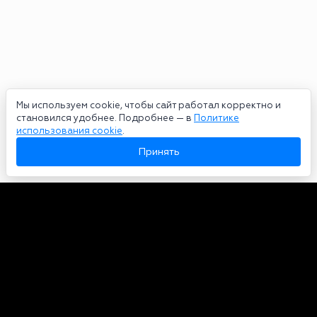
Мы используем cookie, чтобы сайт работал корректно и
становился удобнее. Подробнее — в
Политике
использования cookie
.
Принять
Авторы
О нас
Архив
Сетевое издание bookmakers-rank.ru 2026. Зарегистрирован
федеральной службой по надзору в сфере связи, информационных
технологий и массовых коммуникаций. Реестровая запись от
29.06.2020 серия ЭЛ № ФС 77-78568. Учредитель Курицин Андрей
Александрович. Главный редактор – Курицин Андрей Александрович.
Запрещено для детей. Адрес электронной почты:
partners@bookmakers-rank.ru
, телефон редакции +7 (980) 683-96-60.
Все права на любые материалы, опубликованные на сайте, защищены в
соответствии с российским и международным законодательством об
интеллектуальной собственности. Любое использование текстовых,