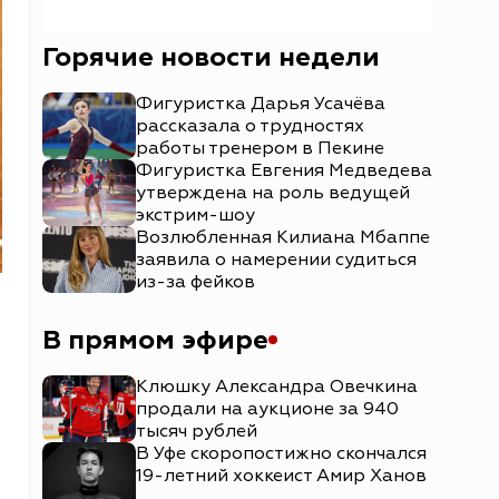
Горячие новости недели
Фигуристка Дарья Усачёва
рассказала о трудностях
работы тренером в Пекине
Фигуристка Евгения Медведева
утверждена на роль ведущей
экстрим-шоу
Возлюбленная Килиана Мбаппе
заявила о намерении судиться
из-за фейков
В прямом эфире
Клюшку Александра Овечкина
продали на аукционе за 940
тысяч рублей
В Уфе скоропостижно скончался
19-летний хоккеист Амир Ханов