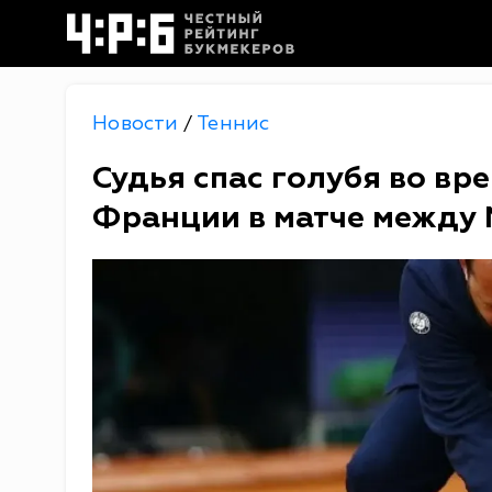
Новости
Теннис
/
Судья спас голубя во вр
Франции в матче между