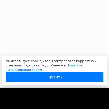
Мы используем cookie, чтобы сайт работал корректно и
становился удобнее. Подробнее — в
Политике
использования cookie
.
Принять
Авторы
О нас
Архив
Сетевое издание bookmakers-rank.ru 2026. Зарегистрирован
федеральной службой по надзору в сфере связи, информационных