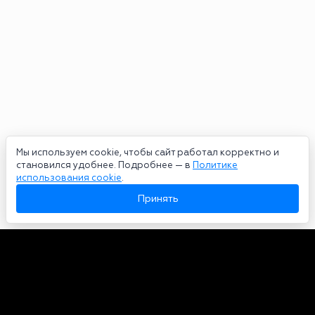
Мы используем cookie, чтобы сайт работал корректно и
становился удобнее. Подробнее — в
Политике
использования cookie
.
Принять
Авторы
О нас
Архив
Сетевое издание bookmakers-rank.ru 2026. Зарегистрирован
федеральной службой по надзору в сфере связи, информационных
технологий и массовых коммуникаций. Реестровая запись от
29.06.2020 серия ЭЛ № ФС 77-78568. Учредитель Курицин Андрей