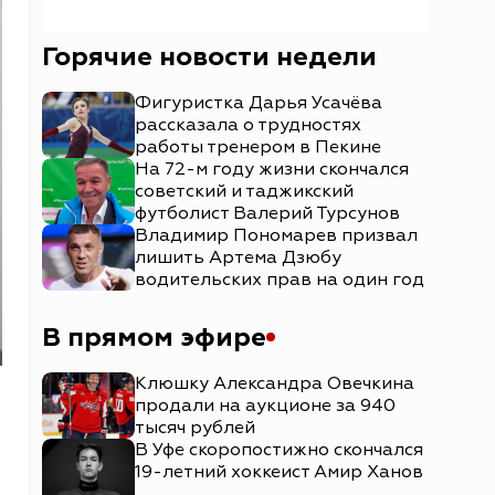
Горячие новости недели
Фигуристка Дарья Усачёва
рассказала о трудностях
работы тренером в Пекине
На 72-м году жизни скончался
советский и таджикский
футболист Валерий Турсунов
Владимир Пономарев призвал
лишить Артема Дзюбу
водительских прав на один год
В прямом эфире
Клюшку Александра Овечкина
продали на аукционе за 940
тысяч рублей
В Уфе скоропостижно скончался
19-летний хоккеист Амир Ханов