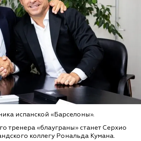
ника испанской «Барселоны».
о тренера «блауграны» станет Серхио
андского коллегу Рональда Кумана.