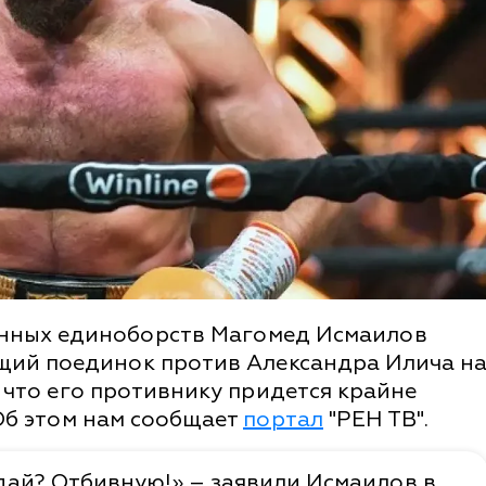
анных единоборств Магомед Исмаилов
щий поединок против Александра Илича н
, что его противнику придется крайне
Об этом нам сообщает
портал
"РЕН ТВ".
гадай? Отбивную!» – заявили Исмаилов в