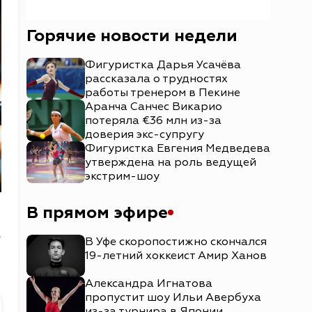
Горячие новости недели
Фигуристка Дарья Усачёва
рассказала о трудностях
работы тренером в Пекине
Аранча Санчес Викарио
потеряла €36 млн из-за
доверия экс-супругу
Фигуристка Евгения Медведева
утверждена на роль ведущей
экстрим-шоу
В прямом эфире
а
В Уфе скоропостижно скончался
19-летний хоккеист Амир Ханов
Александра Игнатова
пропустит шоу Ильи Авербуха
из-за турнира в Японии