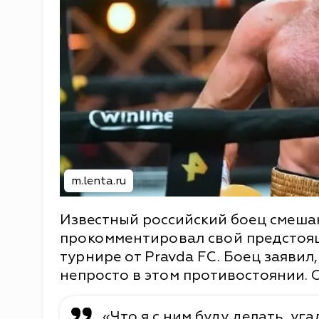
m.lenta.ru
Известный российский боец смеш
прокомментировал свой предстоя
турнире от Pravda FC. Боец заявил
непросто в этом противостоянии. 
«Что я с ним буду делать, у