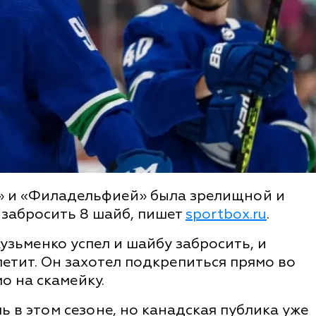
» и «Филадельфией» была зрелищной и
 забросить 8 шайб, пишет
sportbox.ru
.
зьменко успел и шайбу забросить, и
тит. Он захотел подкрепиться прямо во
о на скамейку.
 в этом сезоне, но канадская публика уже