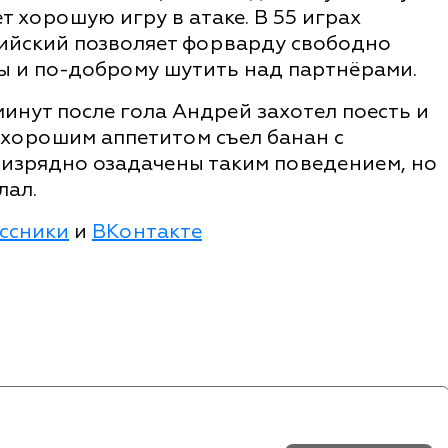
т хорошую игру в атаке. В 55 играх
лийский позволяет форварду свободно
сы и по-доброму шутить над партнёрами.
минут после гола Андрей захотел поесть и
с хорошим аппетитом съел банан с
 изрядно озадачены таким поведением, но
лал.
ссники
и
ВКонтакте