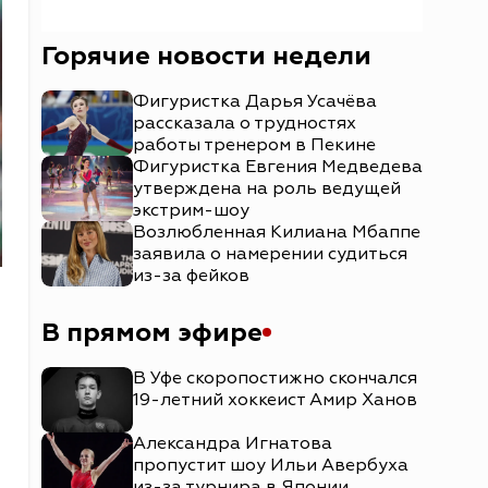
Горячие новости недели
Фигуристка Дарья Усачёва
рассказала о трудностях
работы тренером в Пекине
Фигуристка Евгения Медведева
утверждена на роль ведущей
экстрим-шоу
Возлюбленная Килиана Мбаппе
заявила о намерении судиться
из-за фейков
В прямом эфире
В Уфе скоропостижно скончался
19-летний хоккеист Амир Ханов
Александра Игнатова
пропустит шоу Ильи Авербуха
из-за турнира в Японии