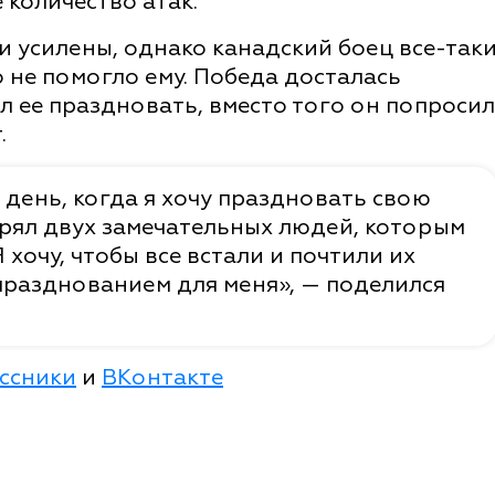
количество атак.
 усилены, однако канадский боец все-так
о не помогло ему. Победа досталась
ал ее праздновать, вместо того он попросил
.
т день, когда я хочу праздновать свою
рял двух замечательных людей, которым
Я хочу, чтобы все встали и почтили их
празднованием для меня», — поделился
ссники
и
ВКонтакте