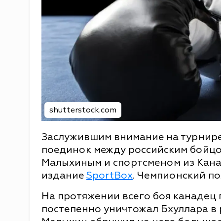
shutterstock.com
Заслужившим внимание на турнире O
поединок между российским бойц
Малыхиным и спортсменом из Кана
издание
SportBox
. Чемпионский по
На протяжении всего боя канадец 
постепенно уничтожал Бхуллара в 